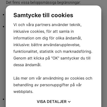
Det finns vissa beloppsmässiga begränsningar:
ÖVNINGAR FÖR SÄTET OCH HÖFTERNA
Samtycke till cookies
Maximalt 5 000 kronor per år
KARRIÄR
Vi och våra partners använder teknik,
FÖRETAGSMASSAGEN SÖKER PERSONAL
Maximalt 1 000 kronor per tillfälle
inklusive cookies, för att samla in
ALLMÄNNA VILLKOR
information om dig för olika ändamål,
inklusive: bättre användarupplevelse,
KARTA & KONTAKT
funktionalitet, statistik och marknadsföring.
Genom att klicka på "OK" samtycker du till
dessa ändamål.
Läs mer om vår användning av cookies och
behandling av personuppgifter på vår
Fördelar med massage som friskvård:
webbplats.
Minskar stress och spänningar
VISA
DETALJER