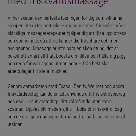
med friskvårdsmassage
ANVÄND FRISKVÅRDSBIDRAGET
LASERBEHANDLING MOT SMÄRTA
Vi har skapat den perfekta lösningen för dig som vill unna
kroppen lite extra omtanke – massage som friskvård. Våra
ANVÄND GREATDAYS & SMARTBOX
skickliga massageterapeuter hjälper dig att lösa upp stress
och spänningar, så att du känner dig fräschare och mer
FÖR GRAVIDA
avslappnad. Massage är inte bara en skön stund, det är
också ett smart sätt att boosta din hälsa och hålla dig pigg
FÖRETAGSMASSAGE
och redo för vardagens utmaningar – från hektiska
arbetsdagar till stela muskler.
HUR SAMARBETA MED OSS?
Genom samarbeten med Epassi, Benify, Wellnet och andra
PÅ JOBBET / MOTTAGNINGEN?
friskvårdsbolag kan du enkelt använda ditt friskvårdsbidrag
hos oss – en investering i ditt välmående utan extra
MASSAGER VI ERBJUDER
kostnad. Upplev skillnaden själv – boka din friskvård idag
och ge dig själv chansen att må bättre, både på insidan och
VÅR MASSAGEMOTTAGNING
utsidan!
MASSAGE SOM BELÖNING