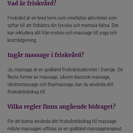
Vad är friskvård?
ENGLISH SUMMARY
Friskvård är en bred term som innefattar aktiviteter som
syftar till att förbättra din fysiska och mentala hälsa. Det
ABOUT FÖRETAGSMASSAGEN
kan inkludera allt från motion och massage till yoga och
kostrådgivning.
BOOK A MASSAGE IN STOCKHOLM
Ingår massage i friskvård?
BECOME A MEMBER AND GET MEMBER PRICES
Ja, massage är en godkänd friskvårdsaktivitet i Sverige. De
OM OSS
flesta former av massage, såsom klassisk massage,
idrottsmassage och thaimassage, kan du använda ditt
NYHETER
friskvårdsbidrag till.
ÖVNINGAR FÖR AXLARNA
Vilka regler finns angående bidraget?
ÖVNINGAR FÖR RYGGEN
För att kunna använda ditt friskvårdsbidrag till massage
ÖVNINGAR FÖR BRÖSTMUSKLERNA
måste massagen utföras av en godkänd massageterapeut.