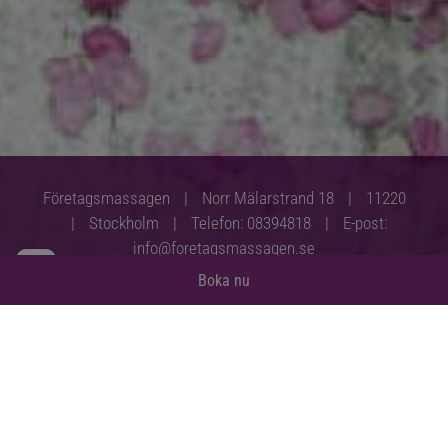
Företagsmassagen
|
Norr Mälarstrand 18
|
11220
|
Stockholm
|
Telefon:
08394818
|
E-post:
info@foretagsmassagen.se
Boka nu