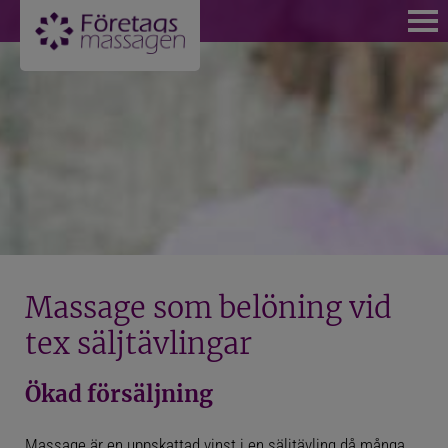
VÄLKOMMEN
BOKA NU
FÖR PRIVATPERSONER
BLI MEDLEM OCH FÅ MEDLEMSPRISER
KÖP KLIPPKORT MASSAGE STOCKHOLM
Massage som belöning vid
MASSAGE FÖR PRIVATPERSONER
tex säljtävlingar
BOKA MASSAGE PÅ KUNGSHOLMEN
Ökad försäljning
BOKA MASSAGE SOM MEDLEM
Massage är en uppskattad vinst i en säljtävling då många