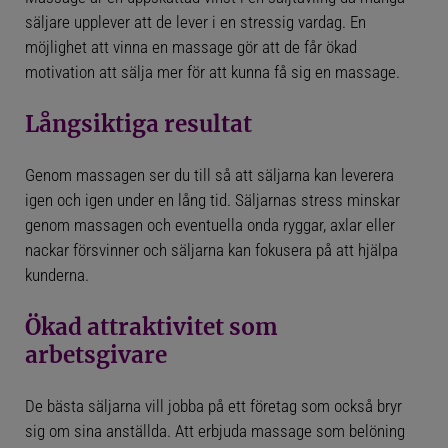
ANVÄND FRISKVÅRDSBIDRAGET
säljare upplever att de lever i en stressig vardag. En
LASERBEHANDLING MOT SMÄRTA
möjlighet att vinna en massage gör att de får ökad
motivation att sälja mer för att kunna få sig en massage.
ANVÄND GREATDAYS & SMARTBOX
Långsiktiga resultat
FÖR GRAVIDA
Genom massagen ser du till så att säljarna kan leverera
igen och igen under en lång tid. Säljarnas stress minskar
FÖRETAGSMASSAGE
genom massagen och eventuella onda ryggar, axlar eller
nackar försvinner och säljarna kan fokusera på att hjälpa
HUR SAMARBETA MED OSS?
kunderna.
PÅ JOBBET / MOTTAGNINGEN?
Ökad attraktivitet som
MASSAGER VI ERBJUDER
arbetsgivare
VÅR MASSAGEMOTTAGNING
De bästa säljarna vill jobba på ett företag som också bryr
MASSAGE SOM BELÖNING
sig om sina anställda. Att erbjuda massage som belöning