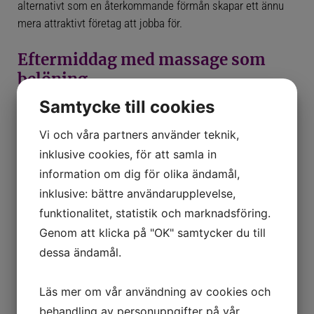
alternativt som en återkommande förmån skapar ett ännu
mera attraktivt företag att jobba för.
ENGLISH SUMMARY
Eftermiddag med massage som
ABOUT FÖRETAGSMASSAGEN
belöning
BOOK A MASSAGE IN STOCKHOLM
Samtycke till cookies
Massören är på plats under en eftermiddag 13:00-18:00 och
BECOME A MEMBER AND GET MEMBER PRICES
ger massage till era vinnare.
Vi och våra partners använder teknik,
inklusive cookies, för att samla in
Förslag till olika vinstupplägg
OM OSS
information om dig för olika ändamål,
inklusive: bättre användarupplevelse,
Tiden då massören är på plats kan delas upp utifrån era
NYHETER
funktionalitet, statistik och marknadsföring.
önskemål med minimum 5 minuters paus mellan
Genom att klicka på "OK" samtycker du till
massagerna. Nedan finner ni några förslag till upplägg.
ÖVNINGAR FÖR AXLARNA
dessa ändamål.
ÖVNINGAR FÖR RYGGEN
Läs mer om vår användning av cookies och
ÖVNINGAR FÖR BRÖSTMUSKLERNA
behandling av personuppgifter på vår