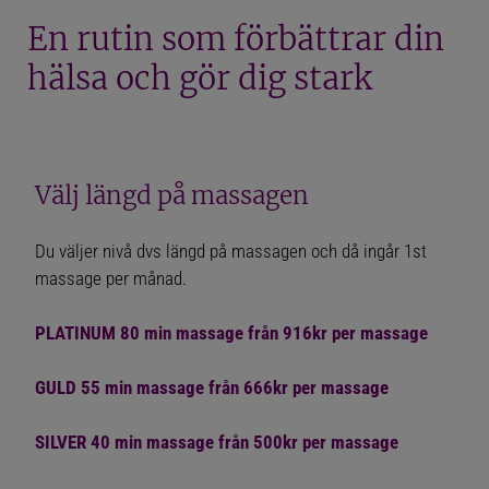
ANVÄND FRISKVÅRDSBIDRAGET
En rutin som förbättrar din
LASERBEHANDLING MOT SMÄRTA
hälsa och gör dig stark
ANVÄND GREATDAYS & SMARTBOX
FÖR GRAVIDA
Välj längd på massagen
FÖRETAGSMASSAGE
Du väljer nivå dvs längd på massagen och då ingår 1st
massage per månad.
HUR SAMARBETA MED OSS?
PÅ JOBBET / MOTTAGNINGEN?
PLATINUM 80 min massage från 916kr per massage
MASSAGER VI ERBJUDER
GULD 55 min massage från 666kr per massage
VÅR MASSAGEMOTTAGNING
SILVER 40 min massage från 500kr per massage
MASSAGE SOM BELÖNING