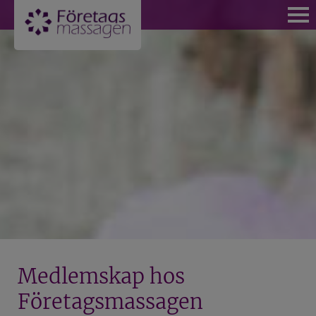
VÄLKOMMEN
BOKA NU
FÖR PRIVATPERSONER
BLI MEDLEM OCH FÅ MEDLEMSPRISER
KÖP KLIPPKORT MASSAGE STOCKHOLM
MASSAGE FÖR PRIVATPERSONER
BOKA MASSAGE PÅ KUNGSHOLMEN
Medlemskap hos
BOKA MASSAGE SOM MEDLEM
Företagsmassagen