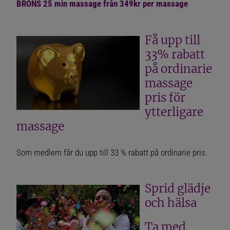
BRONS 25 min massage från 349kr per massage
ENGLISH SUMMARY
Få upp till
ABOUT FÖRETAGSMASSAGEN
33% rabatt
på ordinarie
BOOK A MASSAGE IN STOCKHOLM
massage
BECOME A MEMBER AND GET MEMBER PRICES
pris för
ytterligare
massage
OM OSS
Som medlem får du upp till 33 % rabatt på ordinarie pris.
NYHETER
ÖVNINGAR FÖR AXLARNA
Sprid glädje
ÖVNINGAR FÖR RYGGEN
och hälsa
ÖVNINGAR FÖR BRÖSTMUSKLERNA
Ta med