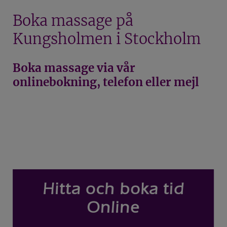
Boka massage på
ENGLISH SUMMARY
Kungsholmen i Stockholm
ABOUT FÖRETAGSMASSAGEN
Boka massage via vår
BOOK A MASSAGE IN STOCKHOLM
onlinebokning, telefon eller mejl
BECOME A MEMBER AND GET MEMBER PRICES
OM OSS
NYHETER
ÖVNINGAR FÖR AXLARNA
ÖVNINGAR FÖR RYGGEN
ÖVNINGAR FÖR BRÖSTMUSKLERNA