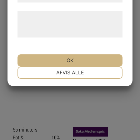
Normalpris
499kr
massage
Læs mere om vores brug af cookies og
behandling af persondata på vores
hjemmeside.
OK
NØDVENDIGE
PRÆFERENCER
AFVIS ALLE
Medlem 699kr
MARKETING
STATISTIK
55 minuters
Fot &
10%