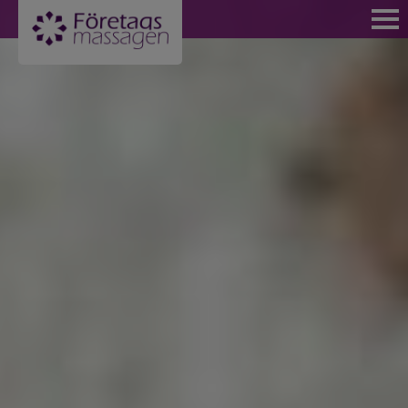
VÄLKOMMEN
BOKA NU
FÖR PRIVATPERSONER
BLI MEDLEM OCH FÅ MEDLEMSPRISER
KÖP KLIPPKORT MASSAGE STOCKHOLM
MASSAGE FÖR PRIVATPERSONER
BOKA MASSAGE PÅ KUNGSHOLMEN
BOKA MASSAGE SOM MEDLEM