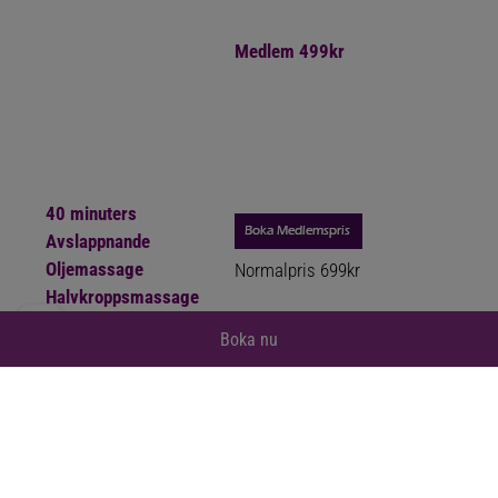
Medlem 499kr
40 minuters
Avslappnande
Oljemassage
Normalpris
699kr
Halvkroppsmassage
Boka nu