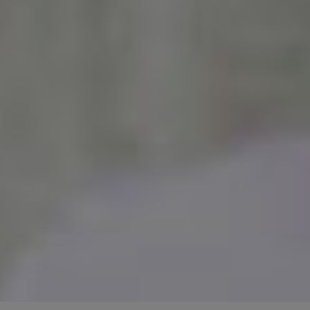
ANVÄND FRISKVÅRDSBIDRAGET
LASERBEHANDLING MOT SMÄRTA
ANVÄND GREATDAYS & SMARTBOX
FÖR GRAVIDA
FÖRETAGSMASSAGE
HUR SAMARBETA MED OSS?
PÅ JOBBET / MOTTAGNINGEN?
MASSAGER VI ERBJUDER
VÅR MASSAGEMOTTAGNING
MASSAGE SOM BELÖNING